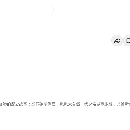
香港的歷史故事；或低碳環保遊，親親大自然；或探索城市脈絡，見證新