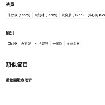
演員
朱汶欣 (Yancy)
詹朗林 (Jacky)
黃奕晨 (Dixon)
黃心美 (Scar
類別
Ch.99
自家製
生活資訊
合家歡
文藝探索
類似節目
選校困難症候群