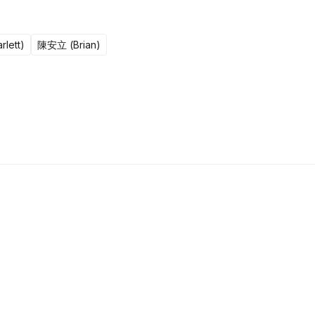
lett)
陳安立 (Brian)
4集