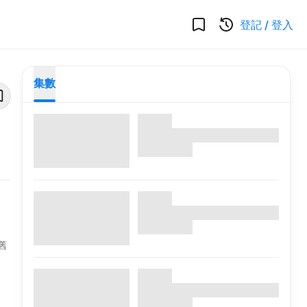
登記
/
登入
集數
舊