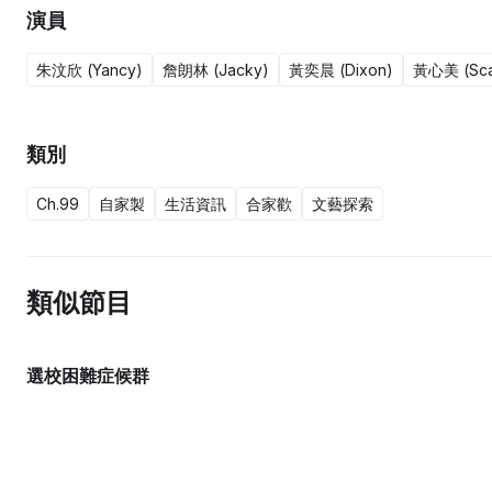
演員
朱汶欣 (Yancy)
詹朗林 (Jacky)
黃奕晨 (Dixon)
黃心美 (Scar
類別
Ch.99
自家製
生活資訊
合家歡
文藝探索
類似節目
選校困難症候群