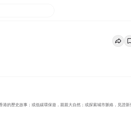
香港的歷史故事；或低碳環保遊，親親大自然；或探索城市脈絡，見證新