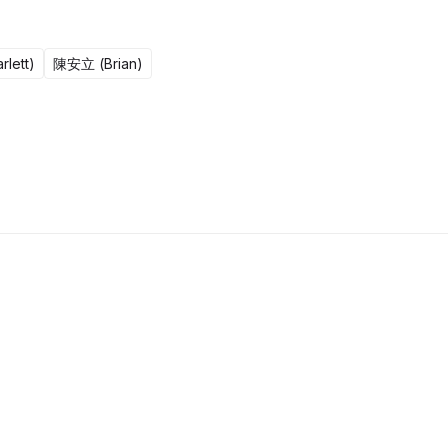
lett)
陳安立 (Brian)
4集