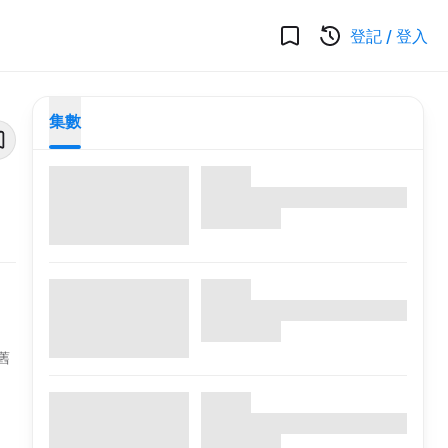
登記
/
登入
集數
舊