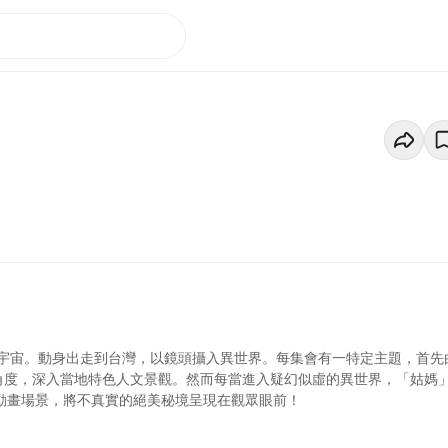
宇宙。動身出走到台灣，以鏡頭攝入異世界。每集會有一特定主題，首先
目角度，深入當地特色人文景觀。然而每當進入疑幻似虛的異世界，「姑媽
或動畫場景，將不真實的絕美秘境呈現在觀眾眼前！