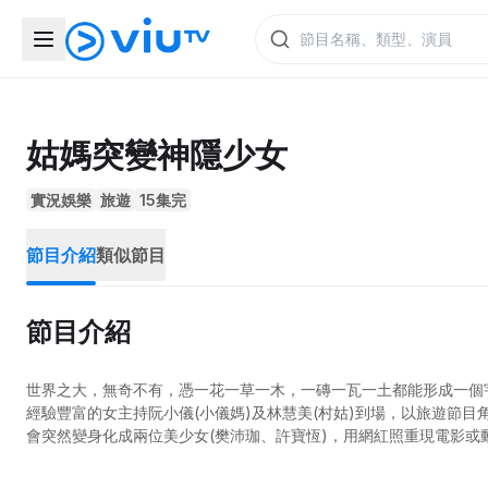
姑媽突變神隱少女
實況娛樂
旅遊
15集完
節目介紹
類似節目
節目介紹
世界之大，無奇不有，憑一花一草一木，一磚一瓦一土都能形成一個
經驗豐富的女主持阮小儀(小儀媽)及林慧美(村姑)到場，以旅遊節
會突然變身化成兩位美少女(樊沛珈、許寶恆)，用網紅照重現電影