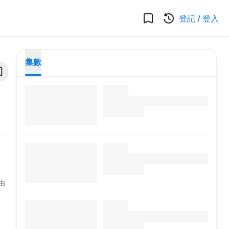
登記
/
登入
集數
由
」