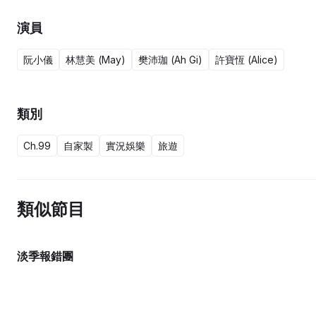
演員
阮小儀
林慧美 (May)
樊沛珈 (Ah Gi)
許寶恆 (Alice)
類別
Ch.99
自家製
實況娛樂
旅遊
類似節目
淡季報錯團