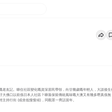
嘅老友記。睇住社區變化嘅資深居民帶領，向廿幾歲嘅年輕人，大談後生
仔大佛口以前係日本人社區？睇落保留傳統風味嘅大澳又有幾多嘢真係無
主持行街 (或坐低慢慢傾)，同觀眾一齊話當年。