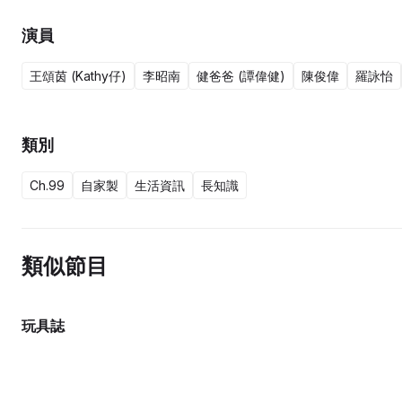
演員
王頌茵 (Kathy仔)
李昭南
健爸爸 (譚偉健)
陳俊偉
羅詠怡
類別
Ch.99
自家製
生活資訊
長知識
類似節目
玩具誌