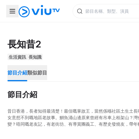
長知昔2
生活資訊
長知識
節目介紹
類似節目
節目介紹
昔日香港，長者知得最清楚！最佳嘅掌故王，當然係喺社區土生土長
女意想不到嘅地區老故事。鰂魚涌山邊原來曾經有吊車上栢架山？灣
變？唔同嘅老友記，有老街坊、有導賞團義工、有歷史發燒友，帶年輕