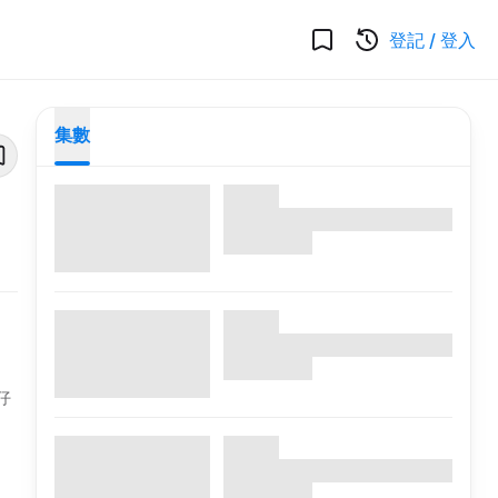
登記
/
登入
集數
仔