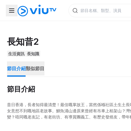
長知昔2
生活資訊
長知識
節目介紹
類似節目
節目介紹
昔日香港，長者知得最清楚！最佳嘅掌故王，當然係喺社區土生土長
女意想不到嘅地區老故事。鰂魚涌山邊原來曾經有吊車上栢架山？灣
變？唔同嘅老友記，有老街坊、有導賞團義工、有歷史發燒友，帶年輕