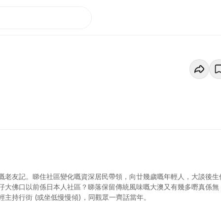
嘅老友記。睇住社區變化嘅資深居民帶領，向廿幾歲嘅年輕人，大談後生
仔大佛口以前係日本人社區？睇落保留傳統風味嘅大澳又有幾多嘢真係無
主持行街 (或坐低慢慢傾)，同觀眾一齊話當年。