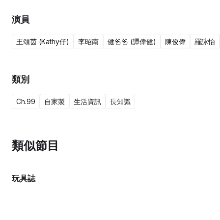
演員
王頌茵 (Kathy仔)
李昭南
健爸爸 (譚偉健)
陳俊偉
羅詠怡
類別
Ch.99
自家製
生活資訊
長知識
類似節目
玩具誌