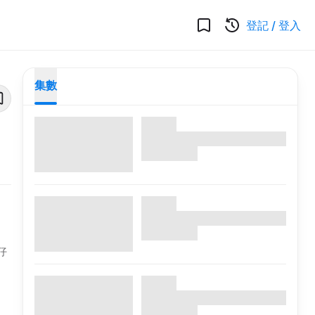
登記
/
登入
集數
仔