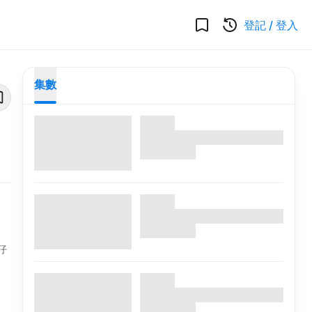
登記
/
登入
集數
仔