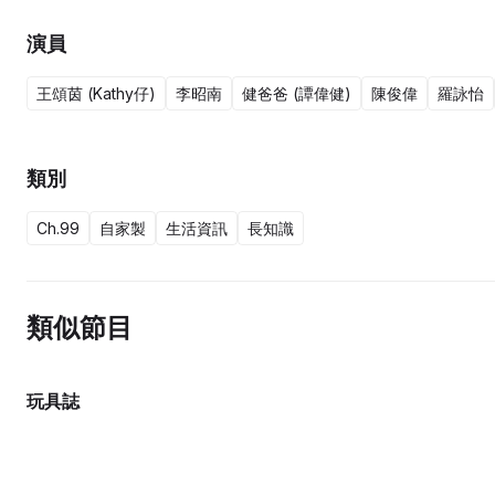
演員
王頌茵 (Kathy仔)
李昭南
健爸爸 (譚偉健)
陳俊偉
羅詠怡
類別
Ch.99
自家製
生活資訊
長知識
類似節目
玩具誌