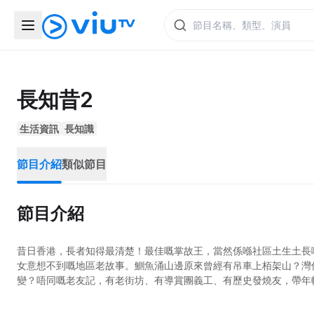
長知昔2
生活資訊
長知識
節目介紹
類似節目
節目介紹
昔日香港，長者知得最清楚！最佳嘅掌故王，當然係喺社區土生土長
女意想不到嘅地區老故事。鰂魚涌山邊原來曾經有吊車上栢架山？灣
變？唔同嘅老友記，有老街坊、有導賞團義工、有歷史發燒友，帶年輕