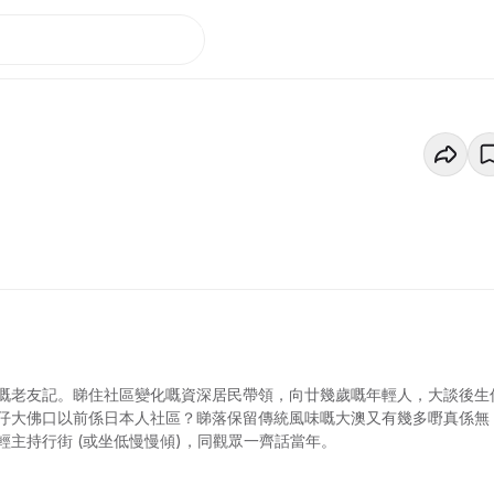
嘅老友記。睇住社區變化嘅資深居民帶領，向廿幾歲嘅年輕人，大談後生
仔大佛口以前係日本人社區？睇落保留傳統風味嘅大澳又有幾多嘢真係無
主持行街 (或坐低慢慢傾)，同觀眾一齊話當年。