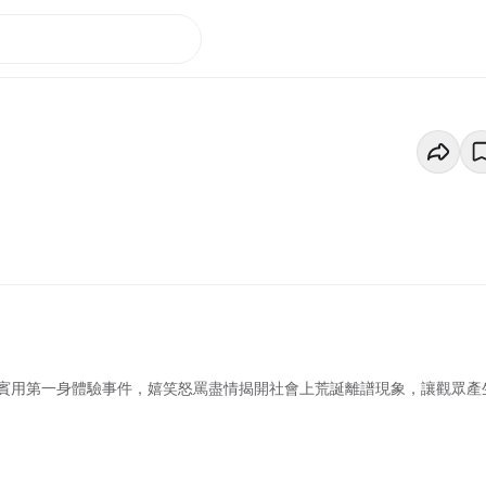
賓用第一身體驗事件，嬉笑怒罵盡情揭開社會上荒誕離譜現象，讓觀眾產