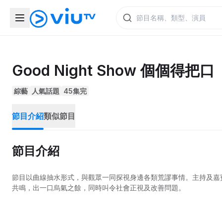
Good Night Show 個個得把口
綜藝
人氣話題
45集完
節目介紹
類似節目
節目介紹
節目以曲線抽水形式，與觀眾一同探視身邊各類荒謬事情。主持及嘉
共鳴，出一口烏氣之餘，同時叫令社會正視及改善問題。