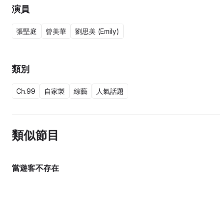
演員
張堅庭
曾美華
劉思美 (Emily)
類別
Ch.99
自家製
綜藝
人氣話題
類似節目
當遊客不存在