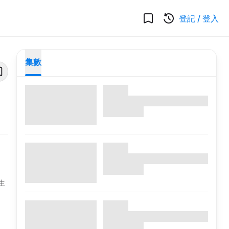
登記
/
登入
集數
生