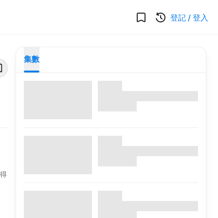
登記
/
登入
集數
奪得