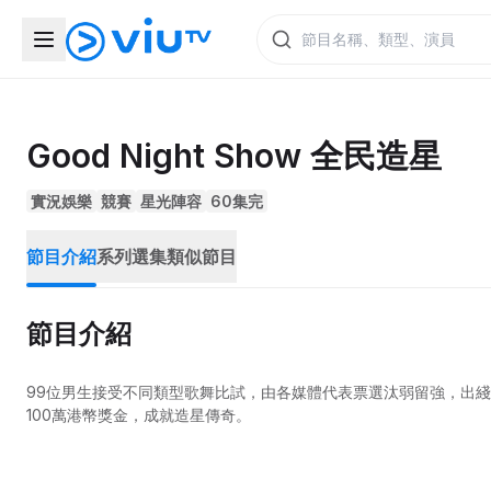
Good Night Show 全民造星
實況娛樂
競賽
星光陣容
60集完
節目介紹
系列選集
類似節目
節目介紹
99位男生接受不同類型歌舞比試，由各媒體代表票選汰弱留強，出
100萬港幣獎金，成就造星傳奇。