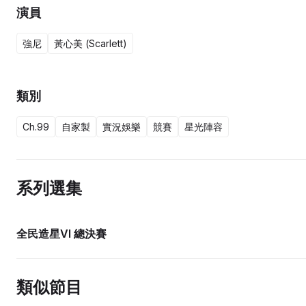
演員
強尼
黃心美 (Scarlett)
類別
Ch.99
自家製
實況娛樂
競賽
星光陣容
系列選集
全民造星VI 總決賽
類似節目