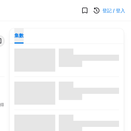
登記
/
登入
集數
奪得