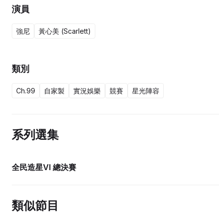
演員
強尼
黃心美 (Scarlett)
類別
Ch.99
自家製
實況娛樂
競賽
星光陣容
系列選集
全民造星VI 總決賽
類似節目