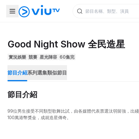
Good Night Show 全民造星
實況娛樂
競賽
星光陣容
60集完
節目介紹
系列選集
類似節目
節目介紹
99位男生接受不同類型歌舞比試，由各媒體代表票選汰弱留強，出
100萬港幣獎金，成就造星傳奇。