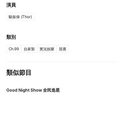
演員
駱振偉 (Thor)
類別
Ch.99
自家製
實況娛樂
競賽
類似節目
Good Night Show 全民造星