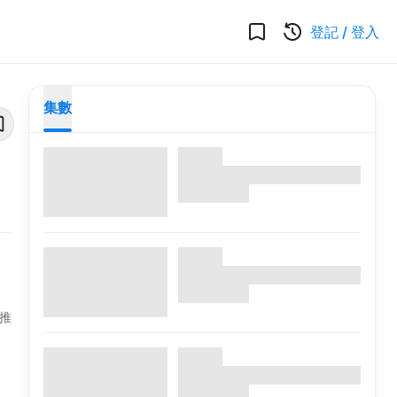
登記
/
登入
集數
推