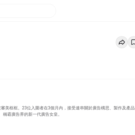
破審美框框。23位入圍者在3個月內，接受連串關於廣告構思、製作及產品
、稱霸廣告界的新一代廣告女皇。