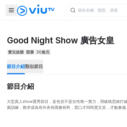
Good Night Show 廣告女皇
實況娛樂
競賽
30集完
節目介紹
類似節目
節目介紹
大型真人show選秀節目，姿色並不是女性唯一實力，用破格思維打
廣訓練，務求成為有外表有蹻兼有料，賣口才同時賣文采，才貌兼備