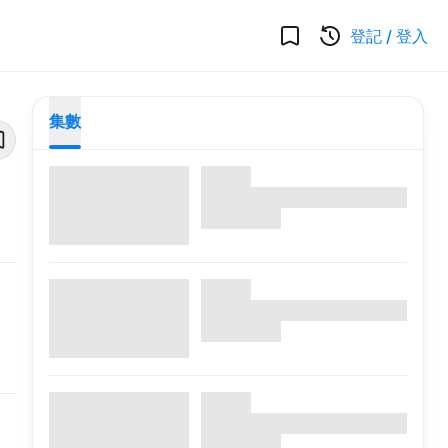
登記
/
登入
集數