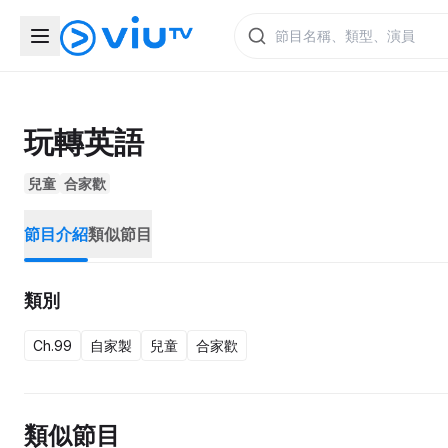
玩轉英語
兒童
合家歡
節目介紹
類似節目
類別
Ch.99
自家製
兒童
合家歡
類似節目