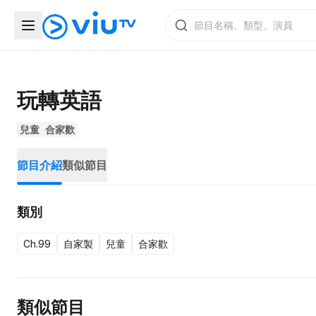
玩轉英語
兒童
合家歡
節目介紹
類似節目
類別
Ch.99
自家製
兒童
合家歡
類似節目