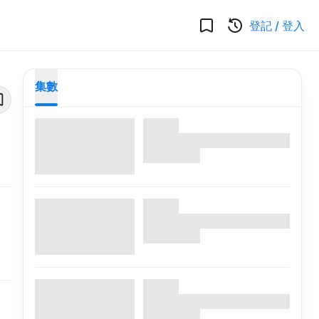
登記
/
登入
集數