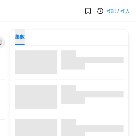
登記
/
登入
集數