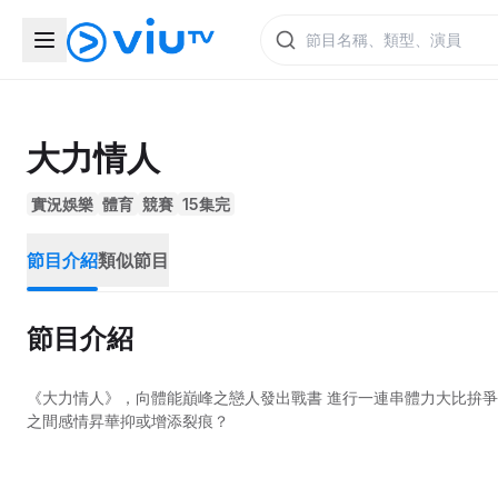
大力情人
實況娛樂
體育
競賽
15集完
節目介紹
類似節目
節目介紹
《大力情人》，向體能巔峰之戀人發出戰書 進行一連串體力大比拚
之間感情昇華抑或增添裂痕？