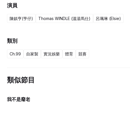
演員
陳鎮亨(亨仔)
Thomas WINDLE (溫湯馬仕)
呂珮琳 (Elsie)
類別
Ch.99
自家製
實況娛樂
體育
競賽
類似節目
我不是廢老