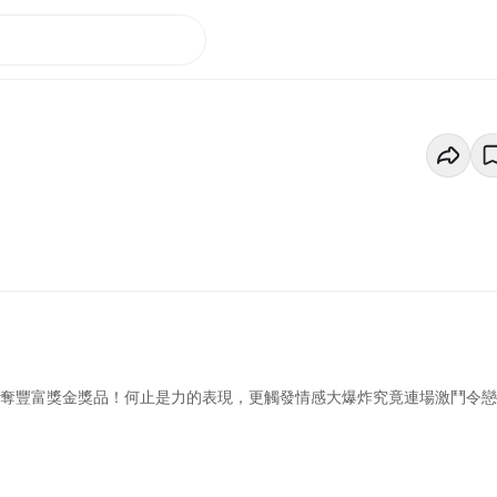
爭奪豐富獎金獎品！何止是力的表現，更觸發情感大爆炸究竟連場激鬥令