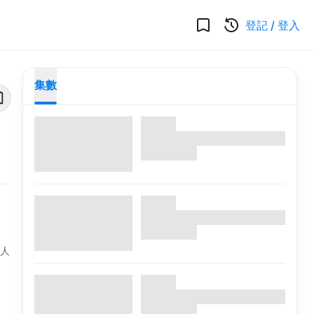
登記
/
登入
集數
戀人