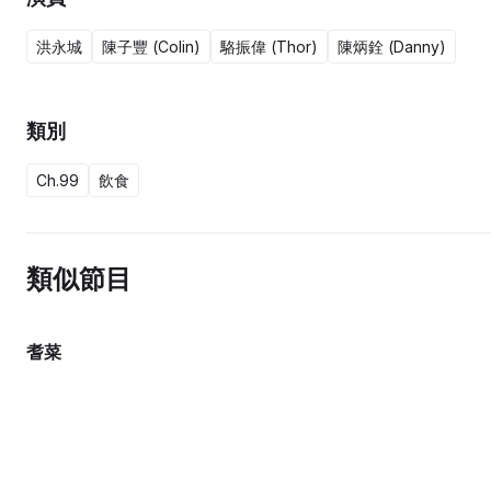
洪永城
陳子豐 (Colin)
駱振偉 (Thor)
陳炳銓 (Danny)
類別
Ch.99
飲食
類似節目
耆菜