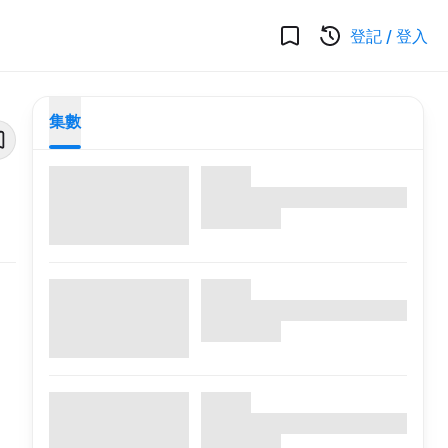
登記
/
登入
集數