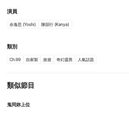
演員
余逸思 (Yoshi)
陳韻行 (Kanya)
類別
Ch.99
自家製
旅遊
奇幻靈異
人氣話題
類似節目
鬼同妳上位