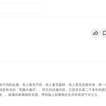
有不同的反應。有人看見宇宙，有人看見森林，有人看見恐懼本身，唯一
就是有名的「死藤水儀式」。而主持這儀式的，正是存在著二千多年的薩
「療癒」。薩滿信奉萬物皆有靈，帶領族人與萬物共生共存長達千年之久。