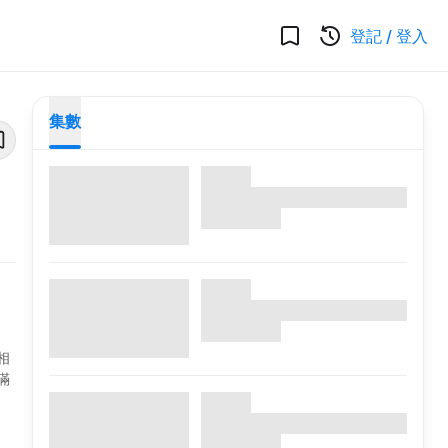
登記
/
登入
集數
相
滿