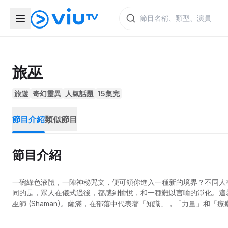
旅巫
旅遊
奇幻靈異
人氣話題
15集完
節目介紹
類似節目
節目介紹
一碗綠色液體，一陣神秘咒文，便可領你進入一種新的境界？不同人
同的是，眾人在儀式過後，都感到愉悅，和一種難以言喻的淨化。這
巫師 (Shaman)。薩滿，在部落中代表著「知識」，「力量」和