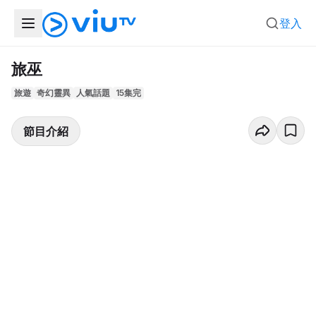
登入
旅巫
旅遊
奇幻靈異
人氣話題
15集完
節目介紹