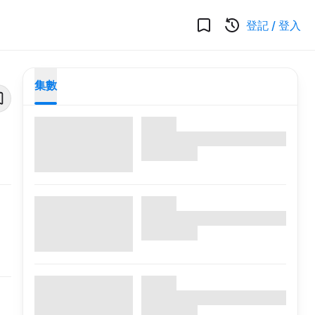
登記
/
登入
集數