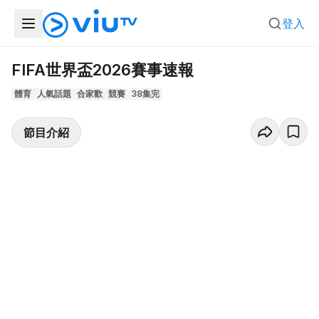
登入
FIFA世界盃2026賽事速報
體育
人氣話題
合家歡
競賽
38集完
節目介紹