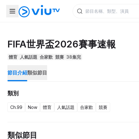
FIFA世界盃2026賽事速報
體育
人氣話題
合家歡
競賽
38集完
節目介紹
類似節目
類別
Ch.99
Now
體育
人氣話題
合家歡
競賽
類似節目