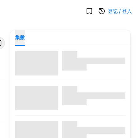
登記
/
登入
集數