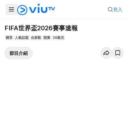
登入
FIFA世界盃2026賽事速報
體育
人氣話題
合家歡
競賽
38集完
節目介紹