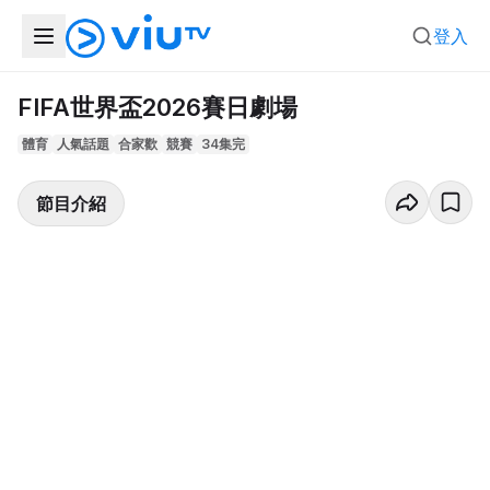
登入
FIFA世界盃2026賽日劇場
體育
人氣話題
合家歡
競賽
34集完
節目介紹