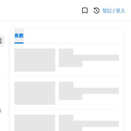
登記
/
登入
集數
都