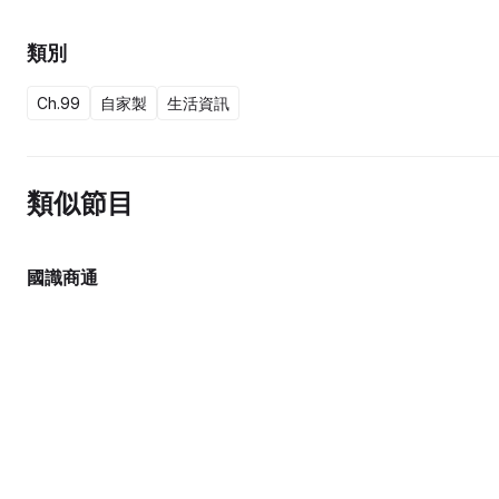
類別
Ch.99
自家製
生活資訊
類似節目
國識商通