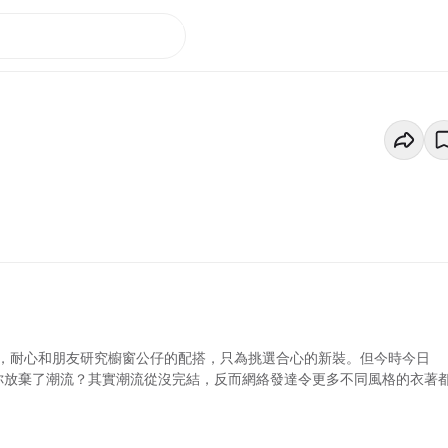
場，耐心和朋友研究櫥窗公仔的配搭，只為挑選合心的新裝。但今時今日
還是你放棄了潮流？其實潮流從沒完結，反而網絡發達令更多不同風格的衣著