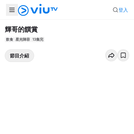
登入
輝哥的饌賞
飲食
星光陣容
13集完
節目介紹