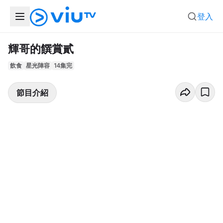
登入
輝哥的饌賞貳
飲食
星光陣容
14集完
節目介紹