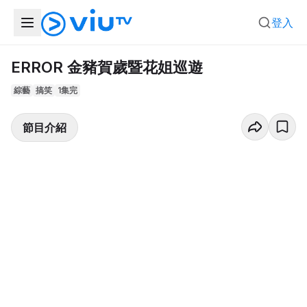
登入
ERROR 金豬賀歲暨花姐巡遊
綜藝
搞笑
1集完
節目介紹