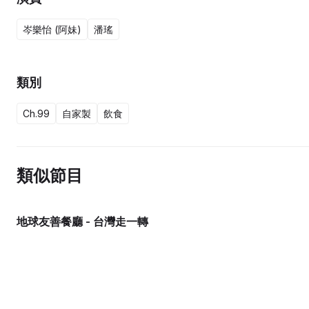
岑樂怡 (阿妹)
潘瑤
類別
Ch.99
自家製
飲食
類似節目
地球友善餐廳 - 台灣走一轉