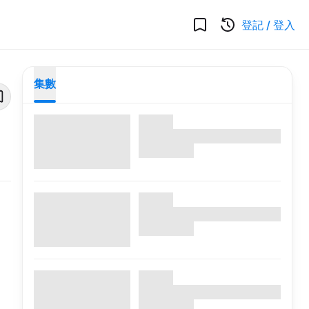
登記
/
登入
集數