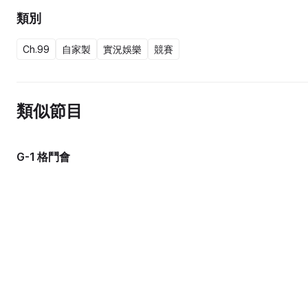
類別
Ch.99
自家製
實況娛樂
競賽
類似節目
G-1 格鬥會