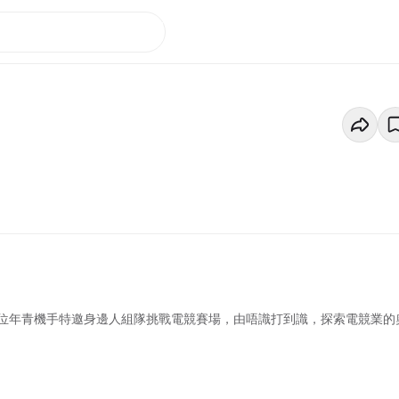
位年青機手特邀身邊人組隊挑戰電競賽場，由唔識打到識，探索電競業的