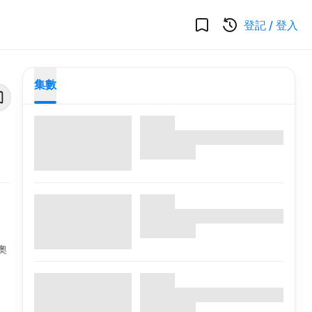
登記
/
登入
集數
奧