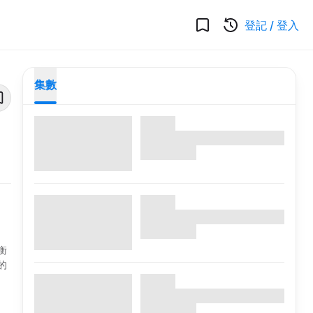
登記
/
登入
集數
衡
的