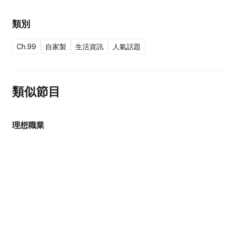
類別
Ch.99
自家製
生活資訊
人氣話題
類似節目
理想職業