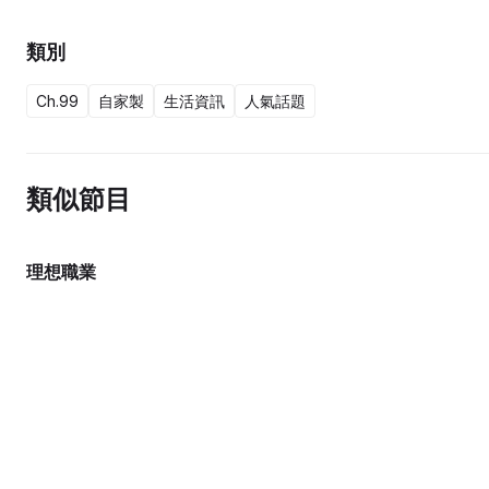
類別
Ch.99
自家製
生活資訊
人氣話題
類似節目
理想職業