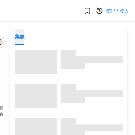
登記
/
登入
集數
衡
的