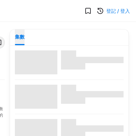
登記
/
登入
集數
衡
的