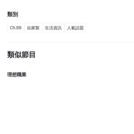
類別
Ch.99
自家製
生活資訊
人氣話題
類似節目
理想職業