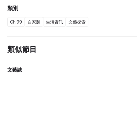
類別
Ch.99
自家製
生活資訊
文藝探索
類似節目
文藝誌