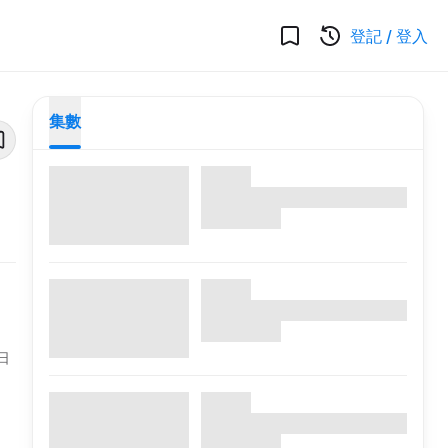
登記
/
登入
集數
日