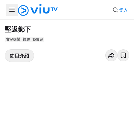
登入
堅返鄉下
實況娛樂
旅遊
15集完
節目介紹