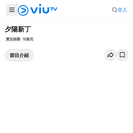
登入
夕陽新丁
實況娛樂
15集完
節目介紹