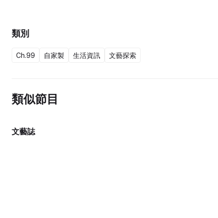
類別
Ch.99
自家製
生活資訊
文藝探索
類似節目
文藝誌