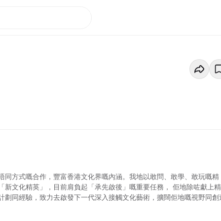
唔同方式嘅合作，豐富香港文化界嘅內涵。我地以敢問、敢學、敢玩嘅精
「新文化精英」，目前肩負起「承先啟後」嘅重要任務， 佢地除咗獻上
計劃同經驗，致力去啟發下一代深入接觸文化藝術，擴闊佢地嘅視野同創