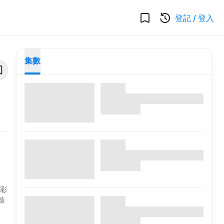
登記
/
登入
集數
精彩
造