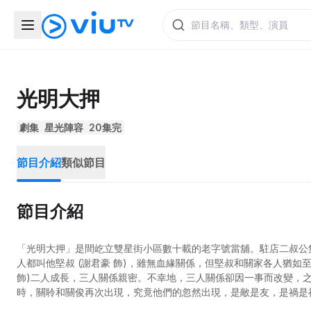
光明大押
劇集
星光陣容
20集完
節目介紹
類似節目
節目介紹
「光明大押」是間屹立雙星街小區數十載的老字號當舖。駐店二叔公
人都叫他堅叔 (謝君豪 飾)，雖無血緣關係，但堅叔和關家各人猶如
飾)二人成長，三人關係親密。不幸地，三人關係卻因一事而改變，
時，關聆和關俊再次出現，究竟他們的忽然出現，是敵是友，是禍是