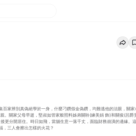
集百家辨別真偽絕學於一身，什麼刁鑽假金偽鑽，均難逃他的法眼，關家
至親。關家父母早逝，堅叔如管家般照料姊弟關聆(練美娟 飾)和關俊(呂爵
之後更分開居住。時日如飛，當舖生意一落千丈，面臨財務崩潰的邊緣。
福，三人會擦出怎樣的火花？