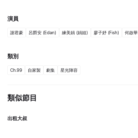
演員
謝君豪
呂爵安 (Edan)
練美娟 (娟姐)
廖子妤 (Fish)
何啟華 
類別
Ch.99
自家製
劇集
星光陣容
類似節目
出租大叔