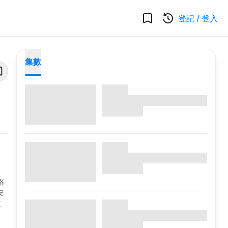
登記
/
登入
集數
各
安
這