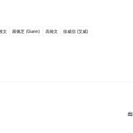
雅文
羅佩芝 (Giann)
高翰文
徐威信 (艾威)
20集完
出