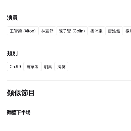
演員
王智德 (Alton)
林宣妤
陳子豐 (Colin)
麥沛東
唐浩然
楊
類別
Ch.99
自家製
劇集
搞笑
類似節目
翻盤下半場