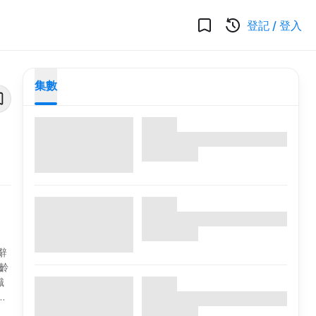
登記
/
登入
集數
辭
齡
識
訓