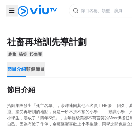
社畜再培訓先導計劃
劇集
搞笑
15集完
節目介紹
類似節目
節目介紹
拾圓集團發出「死亡名單」，余暉連同其他五名員工HR張 、阿久、
退。接受再培訓的地點，竟是一所不折不扣的小學 —— 勤識小學！六
小學生，湊成了「四年S班」，由年輕貌美卻不苟言笑的Miss伊擔
自己。因為有波子作伴，余暉逐漸喜歡上小學生活，同學之間也建立
計劃亦隨之被勒令終止。原來計劃背後，是勤識小學校長蔡小棋和拾