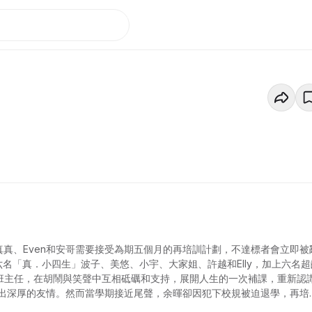
真真、Even和安哥需要接受為期五個月的再培訓計劃，不達標者會立即被
名「真．小四生」波子、美悠、小宇、大家姐、許越和Elly，加上六名超
任班主任，在胡鬧與笑聲中互相砥礪和支持，展開人生的一次補課，重新認
出深厚的友情。然而當學期接近尾聲，余暉卻因犯下校規被迫退學，再培
圓集團老闆葉一禾的一場打賭⋯