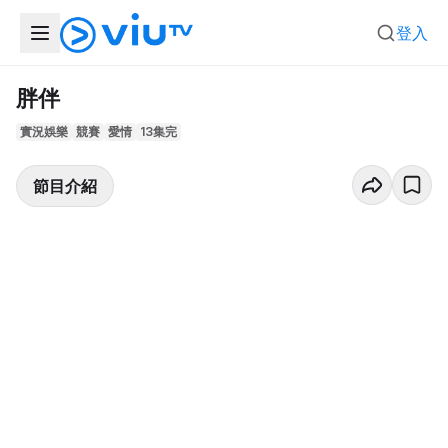
登入
胖伴
實況娛樂
競賽
愛情
13集完
節目介紹