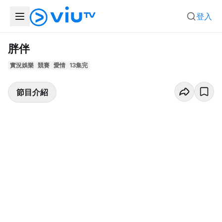
登入
胖伴
實況娛樂
競賽
愛情
13集完
節目介紹