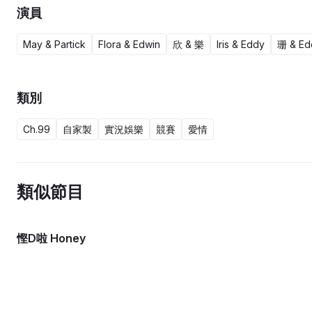
演員
May & Partick
Flora & Edwin
欣 & 樂
Iris & Eddy
珊 & Ed
類別
Ch.99
自家製
實況娛樂
競賽
愛情
類似節目
慳D啦 Honey