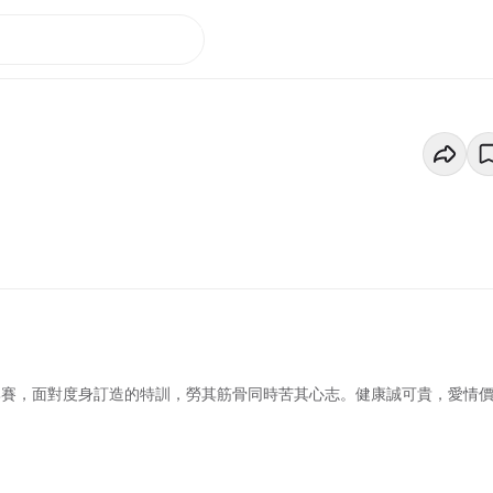
比賽，面對度身訂造的特訓，勞其筋骨同時苦其心志。健康誠可貴，愛情