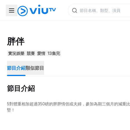
胖伴
實況娛樂
競賽
愛情
13集完
節目介紹
類似節目
節目介紹
5對體重相加超過350磅的胖胖情侶或夫婦，參加為期三個月的減重
堅！