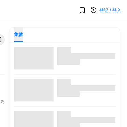
登記
/
登入
集數
價更