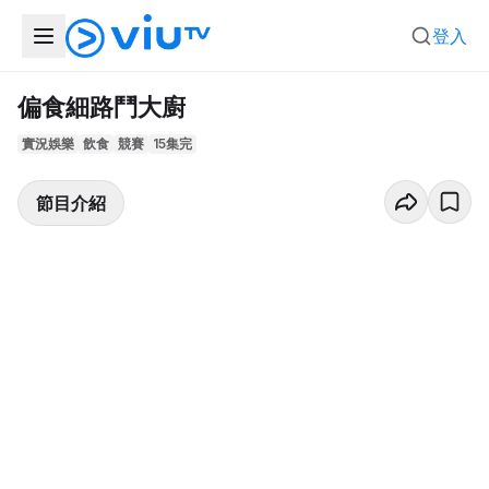
登入
偏食細路鬥大廚
實況娛樂
飲食
競賽
15集完
節目介紹