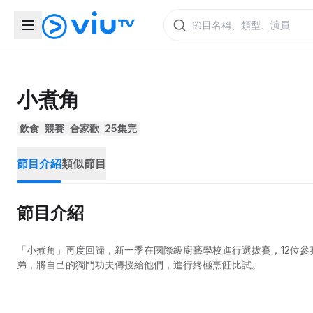
小煮角
飲食
競賽
合家歡
25集完
節目介紹
類似節目
節目介紹
「小煮角」再度回歸，新一季在國際級廚藝學校進行選拔賽，12位參賽者中選拔
弟，將自己的獨門功夫傳授給他們，進行終極烹飪比試。