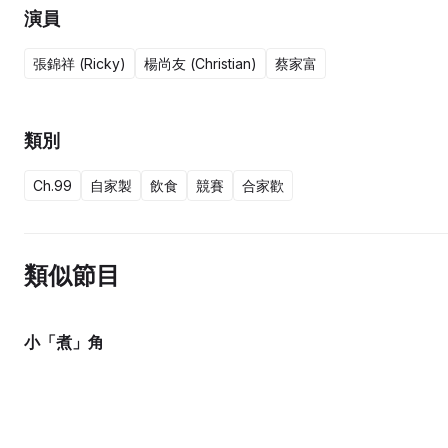
演員
張錦祥 (Ricky)
楊尚友 (Christian)
蔡家富
類別
Ch.99
自家製
飲食
競賽
合家歡
類似節目
小「煮」角