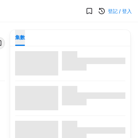
登記
/
登入
集數