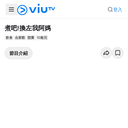
登入
煮吧!換左我阿媽
飲食
合家歡
競賽
10集完
節目介紹