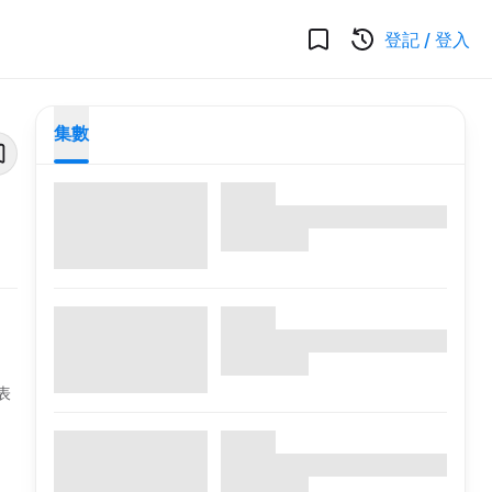
登記
/
登入
集數
表