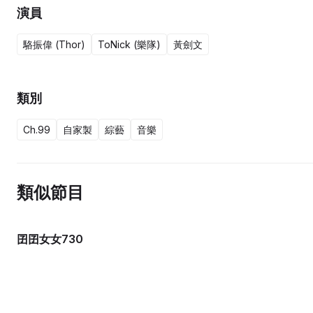
演員
駱振偉 (Thor)
ToNick (樂隊)
黃劍文
類別
Ch.99
自家製
綜藝
音樂
類似節目
囝囝女女730