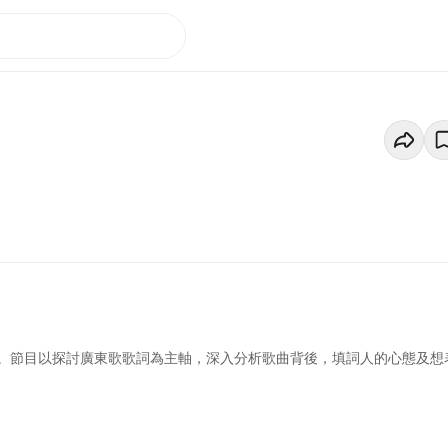
。節目以探討廣東歌歌詞為主軸，深入分析歌曲背後，填詞人的心態及想