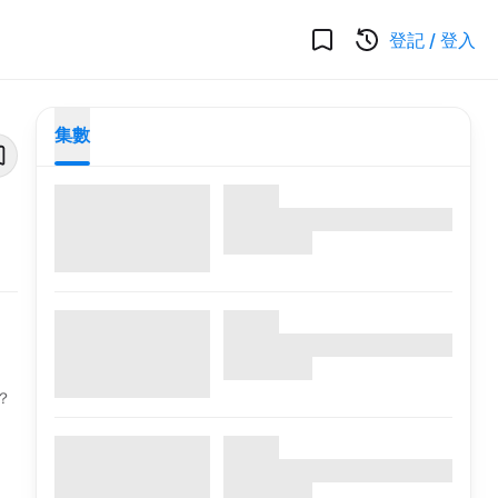
登記
/
登入
集數
？