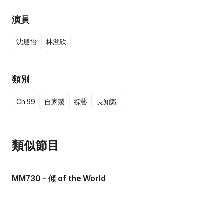
演員
沈殷怡
林溢欣
類別
Ch.99
自家製
綜藝
長知識
類似節目
MM730 - 傾 of the World