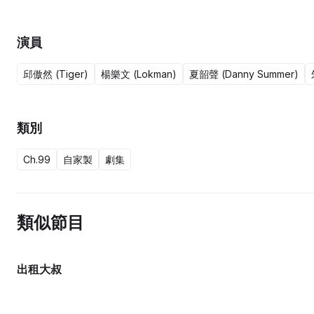
演員
邱傲然 (Tiger)
楊樂文 (Lokman)
夏韶聲 (Danny Summer)
類別
Ch.99
自家製
劇集
類似節目
出租大叔