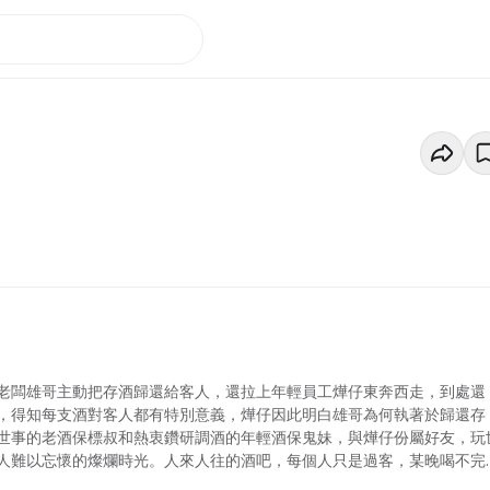
老闆雄哥主動把存酒歸還給客人，還拉上年輕員工燁仔東奔西走，到處還
，得知每支酒對客人都有特別意義，燁仔因此明白雄哥為何執著於歸還存
世事的老酒保標叔和熱衷鑽研調酒的年輕酒保鬼妹，與燁仔份屬好友，玩
人難以忘懷的燦爛時光。人來人往的酒吧，每個人只是過客，某晚喝不完
說的《存酒人》，將會帶大家進入三分醉意，卻溫暖人心的酒吧世界。