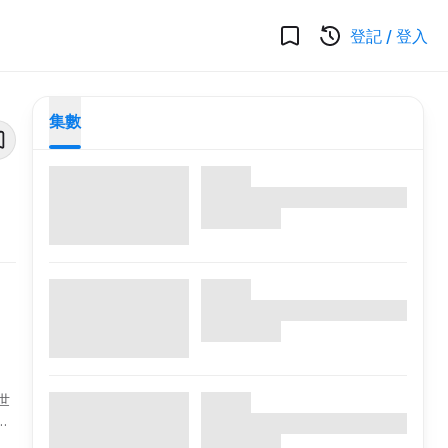
登記
/
登入
集數
世
的