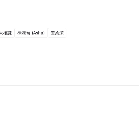
朱栢謙
徐㴓喬 (Asha)
安柔潔
20集