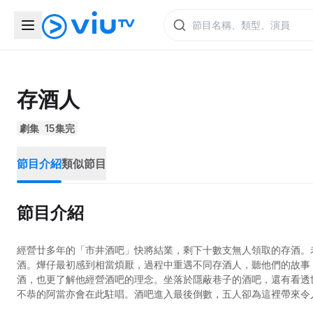
存酒人
劇集
15集完
節目介紹
類似節目
節目介紹
經營廿多年的「市井酒吧」快將結業，剩下十數支無人領取的存酒。
酒。燁仔最初感到相當煩厭，過程中重遇不同存酒人，聽他們的故事
酒，也更了解他經營酒吧的理念。坐落於隱蔽巷子的酒吧，還有看透
不恭的阿當亦會在此駐唱。酒吧進入最後倒數，五人卻為這裡帶來令
酒，存下的不只是酒，還有不同酒精濃度的故事。改編自海笑同名小