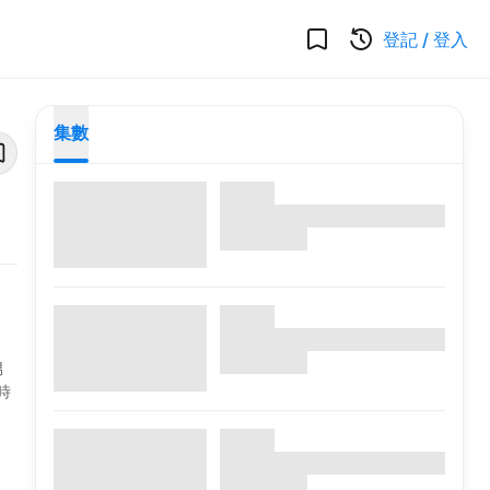
登記
/
登入
集數
男
時