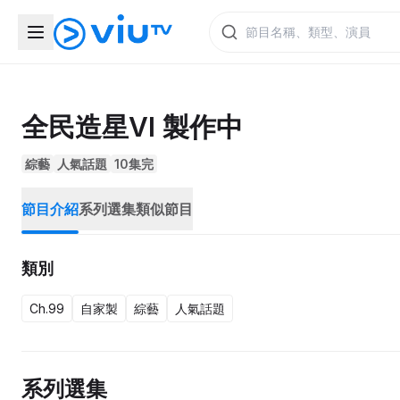
全民造星VI 製作中
綜藝
人氣話題
10集完
節目介紹
系列選集
類似節目
類別
Ch.99
自家製
綜藝
人氣話題
系列選集