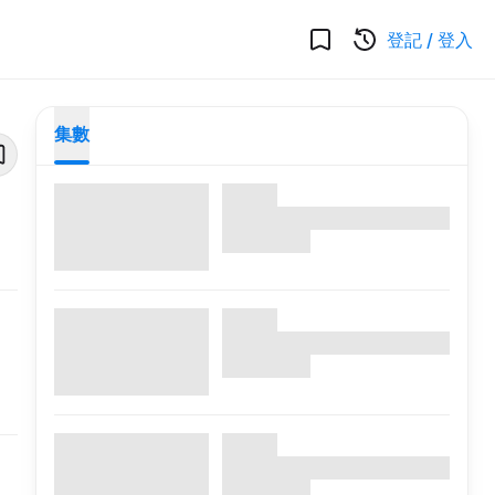
登記
/
登入
集數