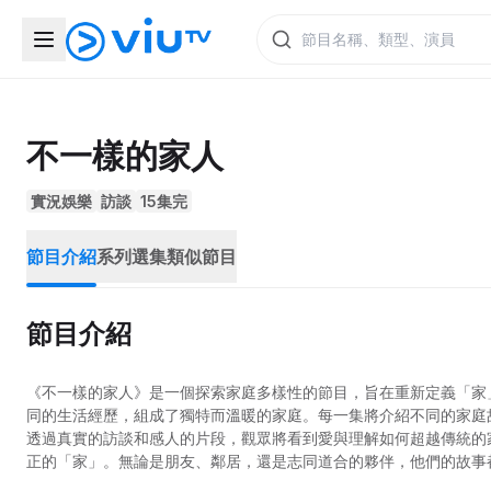
不一樣的家人
實況娛樂
訪談
15集完
節目介紹
系列選集
類似節目
節目介紹
《不一樣的家人》是一個探索家庭多樣性的節目，旨在重新定義「家
同的生活經歷，組成了獨特而溫暖的家庭。每一集將介紹不同的家庭
透過真實的訪談和感人的片段，觀眾將看到愛與理解如何超越傳統的
正的「家」。無論是朋友、鄰居，還是志同道合的夥伴，他們的故事
感人至深的旅程，讓我們一起感受不一樣的家人所帶來的溫暖與力量