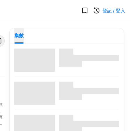
登記
/
登入
集數
共
。
真
場