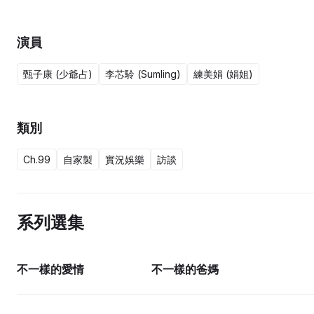
演員
甄子康 (少爺占)
李芯駖 (Sumling)
練美娟 (娟姐)
類別
Ch.99
自家製
實況娛樂
訪談
系列選集
15集完
10集完
不一樣的愛情
不一樣的爸媽