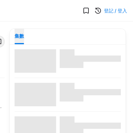
登記
/
登入
集數
，